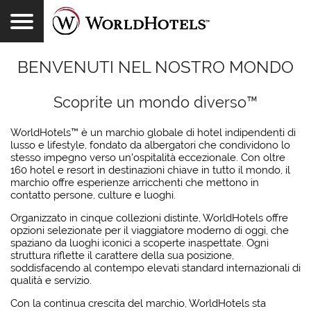
Toggle Navigation
ACCEDI
TROVARE UN HOTEL
WORLDHOTELS REWARDS
OFFERTE
ESPERIENZE
ITALIANO
BENVENUTI NEL NOSTRO MONDO
Scoprite un mondo diverso™
WorldHotels™ è un marchio globale di hotel indipendenti di
lusso e lifestyle, fondato da albergatori che condividono lo
stesso impegno verso un'ospitalità eccezionale. Con oltre
160 hotel e resort in destinazioni chiave in tutto il mondo, il
marchio offre esperienze arricchenti che mettono in
contatto persone, culture e luoghi.
Organizzato in cinque collezioni distinte, WorldHotels offre
opzioni selezionate per il viaggiatore moderno di oggi, che
spaziano da luoghi iconici a scoperte inaspettate. Ogni
struttura riflette il carattere della sua posizione,
soddisfacendo al contempo elevati standard internazionali di
qualità e servizio.
Con la continua crescita del marchio, WorldHotels sta