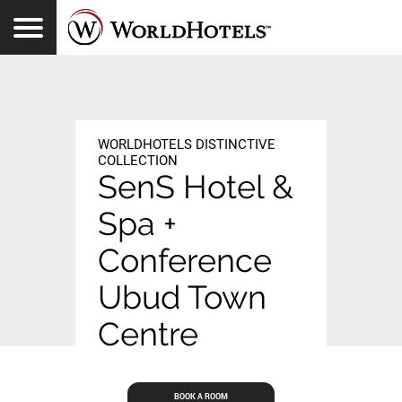
Toggle Navigation
登录
查找酒店
WORLDHOTELS REWARDS
特别优惠
体验
中文
WORLDHOTELS DISTINCTIVE
COLLECTION
SenS Hotel &
Spa +
Conference
Ubud Town
Centre
BOOK A ROOM