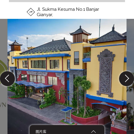
Jl. Sukma Kesuma No.1 Banjar
Gianyar
,
图片库
图片库
76