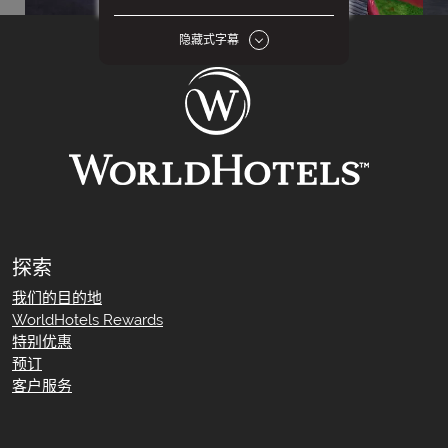
外部
7
隐藏式字幕
大堂
3
客房和套房
30
会议与活动
6
酒店设施
6
休闲和健身
10
餐厅/酒廊
9
探索
我们的目的地
WorldHotels Rewards
特别优惠
预订
客户服务