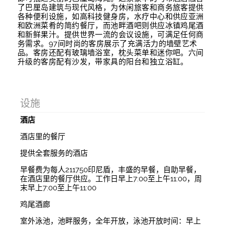
了巴厘岛建筑与现代风格，为休闲旅客和商务旅客提供
各种便利设施，如高科技健身房，水疗中心和供应亚洲
和欧洲菜肴的简约餐厅，而池畔酒吧则供应冰镇鸡尾酒
和新鲜果汁。提供世界一流的会议设施，可满足任何商
务需求。97间时尚的客房展示了充满活力的墙壁艺术
品。客房还配有玻璃墙浴室，枕头菜单和迷你吧。六间
升级的客房配有沙发，带家具的阳台和独立浴缸。
设施
酒店
酒店里的餐厅
提供全套服务的酒店
早餐费为每人211750印尼盾，丰盛的早餐，自助早餐，
在酒店里的餐厅供应。工作日早上7:00至上午11:00，周
末早上7:00至上午11:00
鸡尾酒廊
室外泳池，池畔服务，全年开放，泳池开放时间：早上